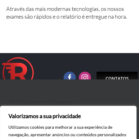
Através das mais modernas tecnologias, os nossos
exames são rápidos e o relatório é entregue na hora.
CONTATOS
Política de cookies e
Valorizamos a sua privacidade
privacidade
(+351) 218 152 971 | info@eradical.pt
Utilizamos cookies para melhorar a sua experiência de
Aceitar
Política de Privacidade e Cookies
navegação, apresentar anúncios ou conteúdos personalizados
Este site utiliza cookies para melhorar a