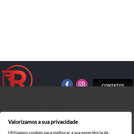
INSTALAÇÕES
FROTA
CONTACTOS
CONTATOS
Política de cookies e
Valorizamos a sua privacidade
privacidade
(+351) 218 152 971 | info@eradical.pt
Utilizamos cookies para melhorar a sua experiência de