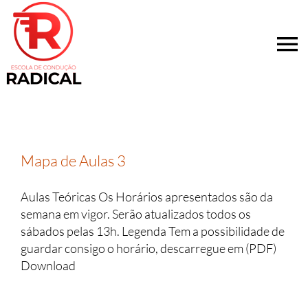
Skip
to
content
To
Na
HOME
QUEM SOMOS
Mapa de Aulas 3
CATEGORIAS
Aulas Teóricas Os Horários apresentados são da
semana em vigor. Serão atualizados todos os
CENTRO DE FORMAÇÃO
sábados pelas 13h. Legenda Tem a possibilidade de
guardar consigo o horário, descarregue em (PDF)
Download
SERVIÇOS