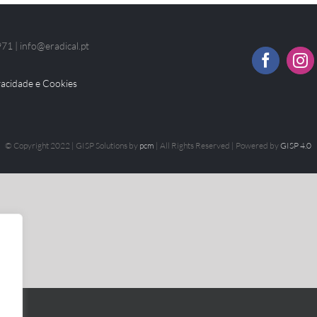
71 | info@eradical.pt
ivacidade e Cookies
© Copyright 2022 | GISP Solutions by
pcm
| All Rights Reserved | Powered by
GISP 4.0